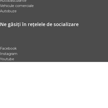
Autobasculante
Vehicule comerciale
Autobuze
Ne găsiți în rețelele de socializare
Facebook
Instagram
Youtube
Contacte
marketing@auto.md
+373 68 050505
mun. Chișinău, str. Socoleni 1