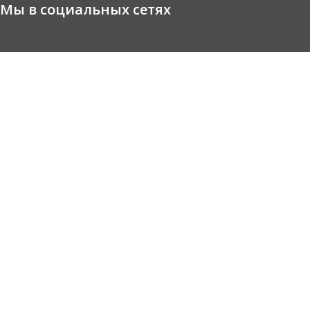
Мы в социальных сетях
Facebook
Instagram
Youtube
Контакты
marketing@auto.md
+373 68 050505
г. Кишинев, ул. Соколень, д.1.
Copyright © 2023 auto.md